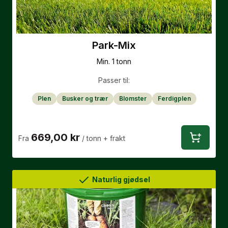
Park-Mix
Min. 1 tonn
Passer til:
Plen
Busker og trær
Blomster
Ferdigplen
669,00 kr
Fra
/ tonn
+ frakt
Naturlig gjødsel