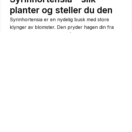
planter og steller du den
Syrinhortensia er en nydelig busk med store
klynger av blomster. Den pryder hagen din fra
sensommeren til langt ut på høsten, og kan skifte
farge underveis.
Georginer - slik planter og
steller du dem
Lyst på en hage full av fargerike blomster hele
sommeren? Georginer, også kjent som Dahlia, er
et populært valg for norske hager takket være
sine praktfulle blomster og enkle stell. Lær
hvordan du planter, steller og overvintrer
georginer i vår guide.