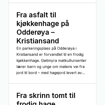
samlingspunkt for familier, mosjonister
og badeglade i alle aldre. Rehabilitering
Fra asfalt til
av Tøyenbadet har gitt uteområdet en
kjøkkenhage på
omfattende oppgradering og er nå et
frodig og inviterende parkområde.
Odderøya –
Kristiansand
En parkeringsplass på Odderøya i
Kristiansand er forvandlet til en frodig
kjøkkenhage. Geitmyra matkultursenter
lærer barn og unge om matens vei fra
jord til bord – med hagejord levert av
Grønn Vekst.
Fra skrinn tomt til
frodig hage