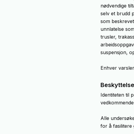
nødvendige tilt
selv et brudd p
som beskrevet o
unnlatelse som
trusler, trakas
arbeidsoppgave
suspensjon, opp
Enhver varsler
Beskyttelse
Identiteten til 
vedkommende. S
Alle undersøkel
for å fasiliter