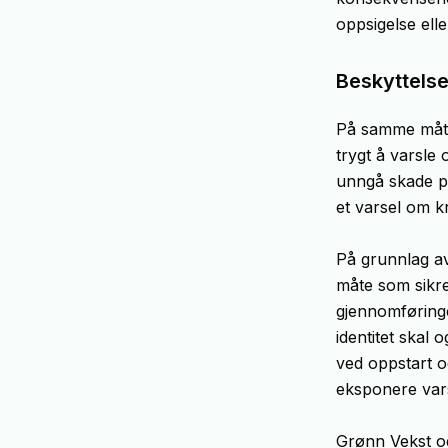
oppsigelse elle
Beskyttelse
På samme måte 
trygt å varsle 
unngå skade p
et varsel om kr
På grunnlag av
måte som sikrer
gjennomføringe
identitet skal
ved oppstart o
eksponere var
Grønn Vekst og