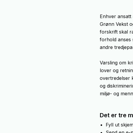
Enhver ansatt 
Grønn Vekst og
forskrift skal
forhold anses 
andre tredjepar
Varsling om kr
lover og retni
overtredelser 
og diskrimineri
miljø- og menn
Det er tre 
Fyll ut skje
Send en e-po