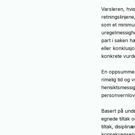
Varsleren, hvi
retningslinjene
som et minimum,
uregelmessighe
part i saken h
eller konklusjo
konkrete vurder
En oppsummerin
rimelig tid og
hensiktsmessig.
personvernlov
Basert på unde
egnede tiltak 
tiltak, disipli
konsekvensene v