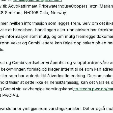
v til: Advokatfirmaet PricewaterhouseCoopers, attn. Marian
48 Sentrum, N-0106 Oslo, Norway
mer hvilken informasjon som legges frem. Selv om det ikk
vise at hendelsen, handlingen eller unnlatelsen har forek
mye informasjon som mulig, og om mulig fremlegge dokumen
at Grønn Vekst og Cambi lettere kan følge opp saken på en h
te.
t og Cambi verdsetter vi åpenhet og vi oppfordrer våre ans
 bekymringer, forslag og klager internt til de som kan adre
eller som har autoritet til å iverksette endring. Dersom sak
hold tilsier at dette ikke er hensiktsmessig, kan det varsles di
 Cambi sin uavhengige varslingskanal,
trustcom.pwc.no/ca
t PwC AS.
 varsle anonymt gjennom varslingskanalen. Det er også mul