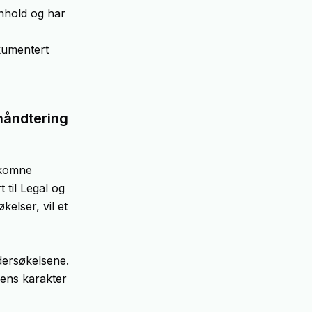
nnhold og har
okumentert
håndtering
nkomne
 til Legal og
elser, vil et
ndersøkelsene.
ens karakter