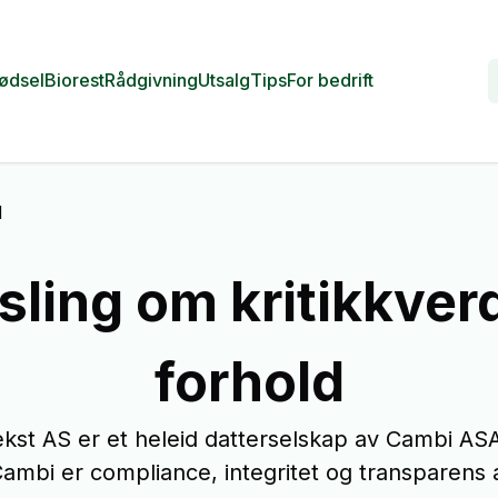
ødsel
Biorest
Rådgivning
Utsalg
Tips
For bedrift
d
sling om kritikkver
forhold
kst AS er et heleid datterselskap av Cambi ASA
ambi er compliance, integritet og transparens