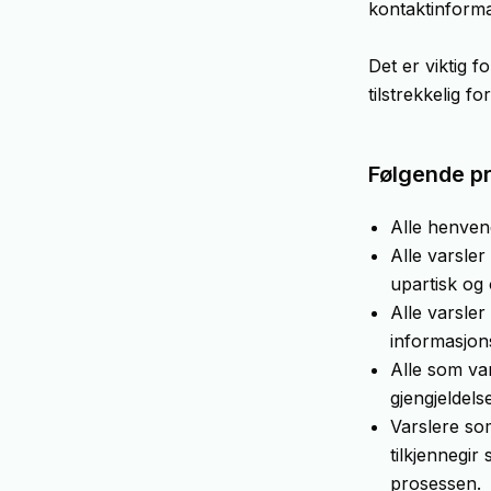
kontaktinform
Det er viktig 
tilstrekkelig f
Følgende pri
Alle henvend
Alle varsler
upartisk og 
Alle varsler
informasjon
Alle som var
gjengjeldels
Varslere so
tilkjennegir 
prosessen.