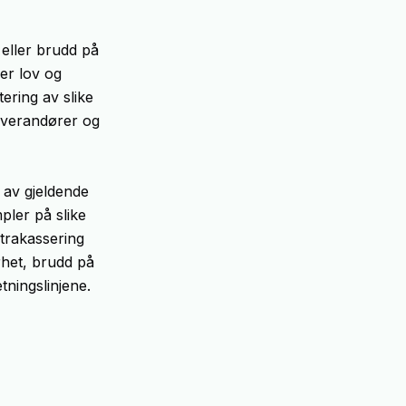
 eller brudd på
er lov og
ering av slike
leverandører og
 av gjeldende
pler på slike
 trakassering
erhet, brudd på
ningslinjene.