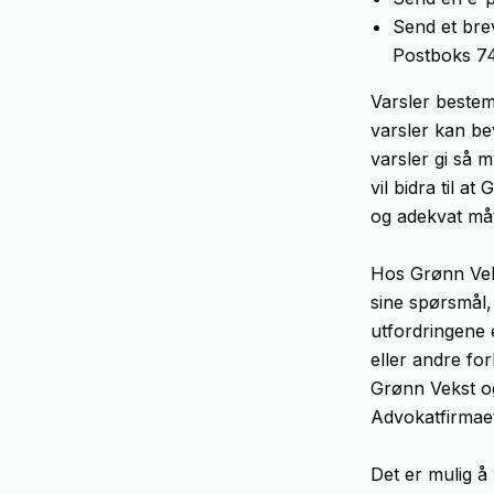
Send et bre
Postboks 7
Varsler bestem
varsler kan be
varsler gi så 
vil bidra til 
og adekvat må
Hos Grønn Veks
sine spørsmål,
utfordringene 
eller andre for
Grønn Vekst og
Advokatfirmae
Det er mulig å