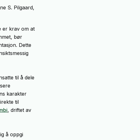
ne S. Pilgaard,
e er krav om at
ommet, bør
tasjon. Dette
ensiktsmessig
atte til å dele
ssere
ens karakter
rekte til
mbi
, driftet av
ig å oppgi