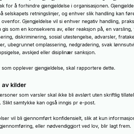
ak for å forhindre gjengjeldelse i organisasjonen. Gjengjeldel
å selskapets retningslinjer, og enhver slik handling kan føre
venfor. Gjengjeldelse vil si enhver negativ handling, praksi
 gis som en konsekvens av, eller reaksjon på, en varsling,
sering, diskriminering, sosial utestengelse, advarsler, fratak
r, ubegrunnet omplassering, nedgradering, svak lønnsutvi
sigelse, avskjed eller disiplinær sanksjon.
 som opplever gjengjeldelse, skal rapportere dette.
 av kilder
personer som varsler skal ikke bli avslørt uten skriftlig tillate
likt samtykke kan også inngis pr e-post.
ser vil bli gjennomført konfidensielt, slik at kun informasj
e gjennomføring, eller nødvendiggjort ved lov, blir lagt frem.