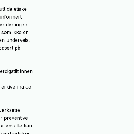
tt de etiske
 informert,
ler der ingen
e som ikke er
sen underveis,
 basert på
rdigstilt innen
r arkivering og
verksette
r preventive
For ansatte kan
 overtredelser,