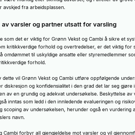
r avskjed fra arbeidsplassen.
 av varsler og partner utsatt for varsling
som det er viktig for Grønn Vekst og Cambi å sikre et sys
om kritikkverdige forhold og overtredelser, er det viktig for 
å omdømmet til uskyldige ansatte eller styremedlemmer so
itikkverdige forhold.
 dette vil Grønn Vekst og Cambi utføre oppfølgende under
 diskresjon og konfidensialitet i den grad det lar seg gjøre i
n av en grundig og adekvat undersøkelse. Beskyttelse av 
 også inntas som ledd i den innledende evalueringen og risik
g scoping av undersøkelsen, herunder også en vurdering av
slers navn.
 Cambi forbyr all gjengjeldelse mot varsler og vil gjennom