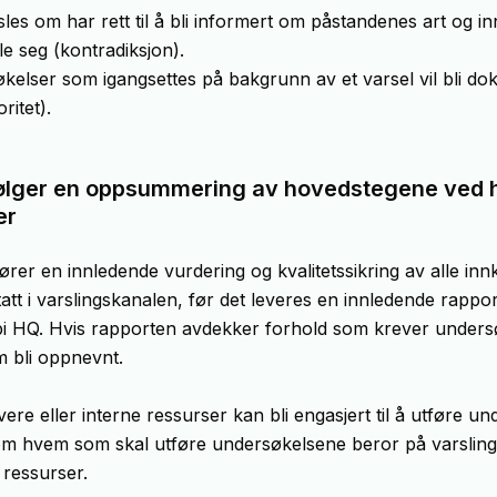
les om har rett til å bli informert om påstandenes art og i
tale seg (kontradiksjon).
økelser som igangsettes på bakgrunn av et varsel vil bli d
oritet).
ølger en oppsummering av hovedstegene ved 
er
er en innledende vurdering og kvalitetssikring av alle in
tt i varslingskanalen, før det leveres en innledende rapport
 HQ. Hvis rapporten avdekker forhold som krever undersøk
 bli oppnevnt.
ere eller interne ressurser kan bli engasjert til å utføre u
om hvem som skal utføre undersøkelsene beror på varsling
e ressurser.