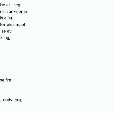
se er i seg
 til sanksjoner
s eller
 for eksempel
else av
kling,
lse fra
on nødvendig