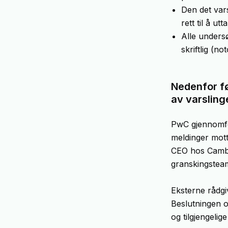
Den det vars
rett til å ut
Alle unders
skriftlig (not
Nedenfor f
av varsling
PwC gjennomfør
meldinger motta
CEO hos Cambi
granskingsteam
Eksterne rådgiv
Beslutningen 
og tilgjengelig