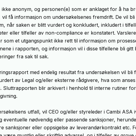
s ikke anonym, og personen(e) som er anklaget for å ha bru
, vil få informasjon om undersøkelsenes fremdrift. De vil bli
 når saken er blitt vurdert og konkludert, inkludert i tilfel
ter eller tilfeller av non-compliance er konstatert. Varsler
ar som et utgangspunkt ikke rett til informasjon om proses
nene i rapporten, og informasjon vil i disse tilfellene bli gitt
inger fra sak til sak.
gsrapport med endelig resultat fra undersøkelsen vil bli fe
 vurdert av Legal og/eller eksterne rådgivere, hva som anses
 Sluttrapporten blir arkivert i henhold til interne rutiner fo
givning.
rsøkelsens utfall, vil CEO og/eller styreleder i Cambi ASA i
og eventuelle nødvendig eller passende sanksjoner, herunde
nære sanksjoner eller oppsigelse av leverandørkontrakt etc. 
ære muntlig eller skriftlig advarsel, og i tilfeller av grove