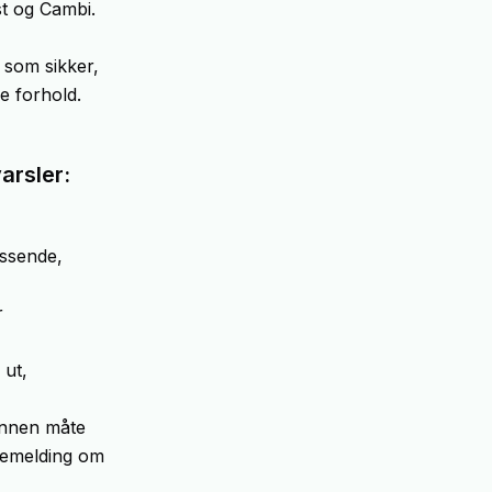
t og Cambi.
 som sikker,
ge forhold.
arsler:
assende,
r
 ut,
annen måte
bakemelding om