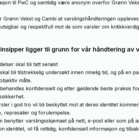
asjon til PwC og samtidig være anonym overfor Grønn Veks
for Grønn Vekst og Cambi at varslingshåndteringen oppleves
orutsigbar og respektfull mot de som varsler om kritikkverdi
nsipper ligger til grunn for vår håndtering av v
elser skal bli tatt seriøst
 skal bli tilstrekkelig undersøkt innen rimelig tid, og på en p
objektiv måte.
 behandles konfidensielt og etter gjeldende beste praksis fo
ssikkerhet.
sler i god tro vil bli beskyttet mot at deres identitet kommer
e, represalier og forulempelse.
m benytter varslingsskjemaet på nett, e-post eller som på 
sin identitet, vil få rettidig, konfidensiell informasjon og til