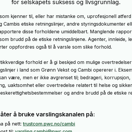
for selskapets suksess og livsgrunnlag.
som kjenner til, eller har mistanke om, uprofesjonell atferd
 Cambis etiske retningslinjer, andre styringsdokumenter ell
 rapportere disse forholdene umiddelbart. Manglende rapport
som brudd på de etiske retningslinjene. Agenter, innleide, 
ter oppfordres også til å varsle som slike forhold.
itikkverdige forhold er å gi beskjed om mulige overtredelser
ngslinjer i land som Grønn Vekst og Cambi opererer i. Eksem
kan være, men er ikke avgrenset til; bedrageri, korrupsjon,
ng, uaktsomhet eller overtredelse relatert til helse og sikk
eskerettighetsbestemmelser og andre brudd på de etiske ret
måter å bruke varslingskanalen på:
ma på nett:
trustcom.pwc.no/cambi
st til:
varsling.cambi@pwc.com