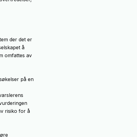
tem der det er
selskapet å
m omfattes av
søkelser på en
varslerens
ovurderingen
 risiko for å
føre