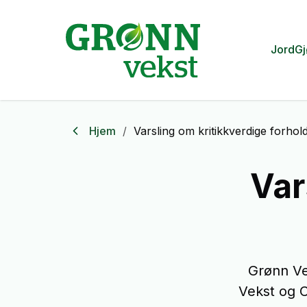
Jord
Gj
Hjem
/
Varsling om kritikkverdige forhol
Var
Grønn Ve
Vekst og C