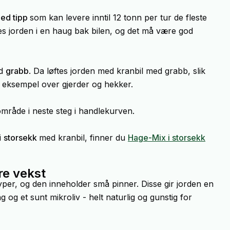
med tipp
som kan levere inntil 12 tonn per tur de fleste
es jorden i en haug bak bilen, og det må være god
ed
grabb
. Da løftes jorden med kranbil med grabb, slik
r eksempel over gjerder og hekker.
område i neste steg i handlekurven.
i
storsekk
med kranbil, finner du
Hage-Mix i storsekk
re vekst
yper, og den inneholder små pinner. Disse gir jorden en
g og et sunt mikroliv - helt naturlig og gunstig for