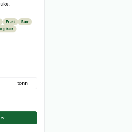
ruke.
Frukt
Bær
 og trær
tonn
urv