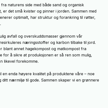
er fra naturens side med både sand og organisk
t, er det små kvister og pinner i jorden. Sammen med
nerer optimalt, har struktur og forankring til røtter,
.
 mulig avfall og overskuddsmasser gjennom vår
esirkuleres næringsstoffer og karbon tilbake til jord.
er blant annet hagekompost og matkompost fra
ste for å sikre at produksjonen er så ren som mulig,
 likevel forekomme.
 til en enda høyere kvalitet på produktene våre – noe
 ditt nærmiljø til gode. Sammen skaper vi en grønnere