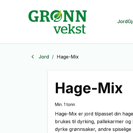
Jord
Gj
Jord
/
Hage-Mix
Hage-Mix
Min. 1 tonn
Hage-Mix er jord tilpasset din hag
brukes til dyrking, pallekarmer og
dyrke grønnsaker, andre spiselige 