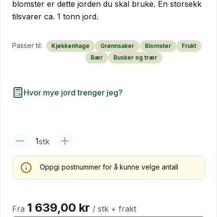
blomster er dette jorden du skal bruke. En storsekk
tilsvarer ca. 1 tonn jord.
Passer til:
Kjøkkenhage
Grønnsaker
Blomster
Frukt
Bær
Busker og trær
Hvor mye jord trenger jeg?
1
stk
Oppgi postnummer for å kunne velge antall
1 639,00 kr
Fra
/ stk
+ frakt